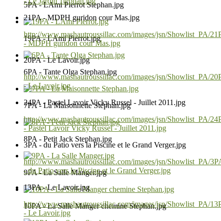
- Le Jardin 1tephan.jpg
5PA - LAmi Pierrot Stephan.jpg
21PA - MDPH guridon cour Mas.jpg
http://www.mashautroussillac.com/images/jsn/Showlist_PA/2
19PA - LAmi Pierrot.jpg
- MDPH guridon cour Mas.jpg
20PA - Le Lavoir.jpg
6PA - Tante Olga Stephan.jpg
http://www.mashautroussillac.com/images/jsn/Showlist_PA/2
- Le Lavoir.jpg
24PA - Pastel Lavoir Vicky Russel - Juillet 2011.jpg
7PA - La Maisonnette Stephan.jpg
http://www.mashautroussillac.com/images/jsn/Showlist_PA/2
- Pastel Lavoir Vicky Russel - Juillet 2011.jpg
8PA - Petit Jack Stephan.jpg
3PA - du Patio vers la Piscine et le Grand Verger.jpg
http://www.mashautroussillac.com/images/jsn/Showlist_PA/3P
- du Patio vers la Piscine et le Grand Verger.jpg
9PA - La Salle Manger.jpg
13PA - Le Lavoir.jpg
http://www.mashautroussillac.com/images/jsn/Showlist_PA/1
10PA - La Salle Manger chemine Stephan.jpg
- Le Lavoir.jpg