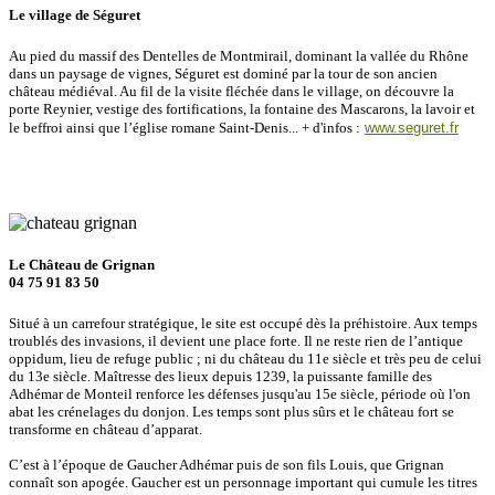
Le village de Séguret
Au pied du massif des Dentelles de Montmirail, dominant la vallée du Rhône
dans un paysage de vignes, Séguret est dominé par la tour de son ancien
château médiéval. Au fil de la visite fléchée dans le village, on découvre la
porte Reynier, vestige des fortifications, la fontaine des Mascarons, la lavoir et
le beffroi ainsi que l’église romane Saint-Denis... + d'infos :
www.seguret.fr
Le Château de Grignan
04 75 91 83 50
Situé à un carrefour stratégique, le site est occupé dès la préhistoire. Aux temps
troublés des invasions, il devient une place forte. Il ne reste rien de l’antique
oppidum, lieu de refuge public ; ni du château du 11e siècle et très peu de celui
du 13e siècle. Maîtresse des lieux depuis 1239, la puissante famille des
Adhémar de Monteil renforce les défenses jusqu'au 15e siècle, période où l'on
abat les crénelages du donjon. Les temps sont plus sûrs et le château fort se
transforme en château d’apparat.
C’est à l’époque de Gaucher Adhémar puis de son fils Louis, que Grignan
connaît son apogée. Gaucher est un personnage important qui cumule les titres