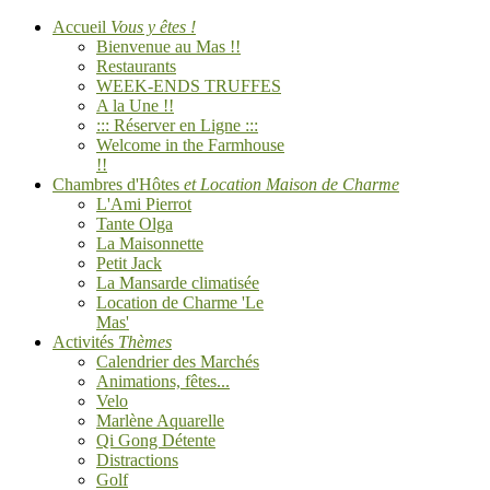
Accueil
Vous y êtes !
Bienvenue au Mas !!
Restaurants
WEEK-ENDS TRUFFES
A la Une !!
::: Réserver en Ligne :::
Welcome in the Farmhouse
!!
Chambres d'Hôtes
et Location Maison de Charme
L'Ami Pierrot
Tante Olga
La Maisonnette
Petit Jack
La Mansarde climatisée
Location de Charme 'Le
Mas'
Activités
Thèmes
Calendrier des Marchés
Animations, fêtes...
Velo
Marlène Aquarelle
Qi Gong Détente
Distractions
Golf