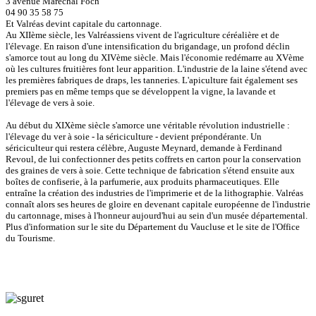
3 avenue Maréchal Foch
04 90 35 58 75
Et Valréas devint capitale du cartonnage.
Au XIIème siècle, les Valréassiens vivent de l'agriculture céréalière et de
l'élevage. En raison d'une intensification du brigandage, un profond déclin
s'amorce tout au long du XIVème siècle. Mais l'économie redémarre au XVème
où les cultures fruitières font leur apparition. L'industrie de la laine s'étend avec
les premières fabriques de draps, les tanneries. L'apiculture fait également ses
premiers pas en même temps que se développent la vigne, la lavande et
l'élevage de vers à soie.
Au début du XIXème siècle s'amorce une véritable révolution industrielle :
l'élevage du ver à soie - la sériciculture - devient prépondérante. Un
sériciculteur qui restera célèbre, Auguste Meynard, demande à Ferdinand
Revoul, de lui confectionner des petits coffrets en carton pour la conservation
des graines de vers à soie. Cette technique de fabrication s'étend ensuite aux
boîtes de confiserie, à la parfumerie, aux produits pharmaceutiques. Elle
entraîne la création des industries de l'imprimerie et de la lithographie. Valréas
connaît alors ses heures de gloire en devenant capitale européenne de l'industrie
du cartonnage, mises à l'honneur aujourd'hui au sein d'un musée départemental.
Plus d'information sur le site du Département du Vaucluse et le site de l'Office
du Tourisme.