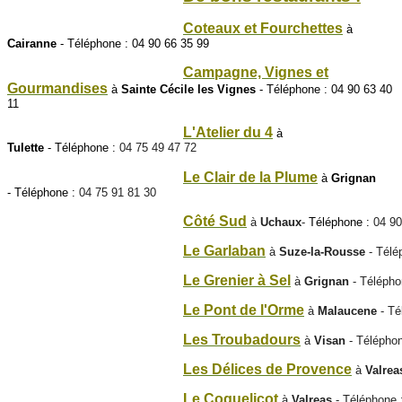
Coteaux et Fourchettes
à
Cairanne
- Téléphone :
04 90 66 35 99
Campagne, Vignes et
Gourmandises
à
Sainte Cécile les Vignes
-
Téléphone
: 04 90 63 40
11
L'Atelier du 4
à
Tulette
-
Téléphone
:
04 75 49 47 72
Le Clair de la Plume
à
Grignan
-
Téléphone
:
04 75 91 81 30
Côté Sud
à
Uchaux
-
Téléphone
:
04 90
Le Garlaban
à
Suze-la-Rousse
-
Télé
Le Grenier à Sel
à
Grignan
-
Télépho
Le Pont de l'Orme
à
Malaucene
-
Té
Les Troubadours
à
Visan
-
Télépho
Les Délices de Provence
à
Valrea
Le Coquelicot
à
Valreas
-
Téléphone