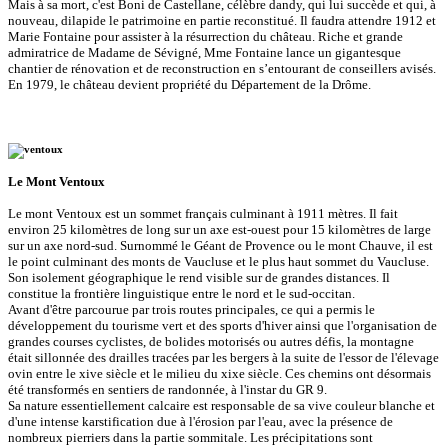
Mais à sa mort, c'est Boni de Castellane, célèbre dandy, qui lui succède et qui, à
nouveau, dilapide le patrimoine en partie reconstitué. Il faudra attendre 1912 et
Marie Fontaine pour assister à la résurrection du château. Riche et grande
admiratrice de Madame de Sévigné, Mme Fontaine lance un gigantesque
chantier de rénovation et de reconstruction en s’entourant de conseillers avisés.
En 1979, le château devient propriété du Département de la Drôme.
Le Mont Ventoux
Le mont Ventoux est un sommet français culminant à 1911 mètres. Il fait
environ 25 kilomètres de long sur un axe est-ouest pour 15 kilomètres de large
sur un axe nord-sud. Surnommé le Géant de Provence ou le mont Chauve, il est
le point culminant des monts de Vaucluse et le plus haut sommet du Vaucluse.
Son isolement géographique le rend visible sur de grandes distances. Il
constitue la frontière linguistique entre le nord et le sud-occitan.
Avant d'être parcourue par trois routes principales, ce qui a permis le
développement du tourisme vert et des sports d'hiver ainsi que l'organisation de
grandes courses cyclistes, de bolides motorisés ou autres défis, la montagne
était sillonnée des drailles tracées par les bergers à la suite de l'essor de l'élevage
ovin entre le xive siècle et le milieu du xixe siècle. Ces chemins ont désormais
été transformés en sentiers de randonnée, à l'instar du GR 9.
Sa nature essentiellement calcaire est responsable de sa vive couleur blanche et
d'une intense karstification due à l'érosion par l'eau, avec la présence de
nombreux pierriers dans la partie sommitale. Les précipitations sont