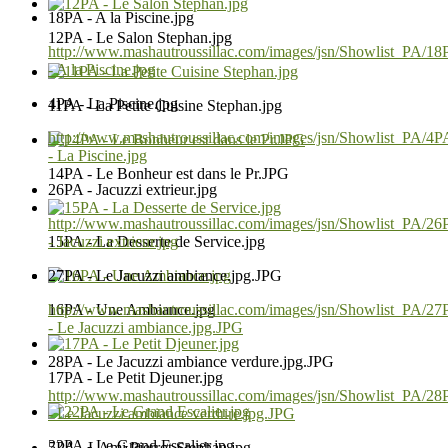
18PA - A la Piscine.jpg
12PA - Le Salon Stephan.jpg
http://www.mashautroussillac.com/images/jsn/Showlist_PA/1
- A la Piscine.jpg
4PA - La Piscine.jpg
11PA - La Petite Cuisine Stephan.jpg
http://www.mashautroussillac.com/images/jsn/Showlist_PA/4P
- La Piscine.jpg
14PA - Le Bonheur est dans le Pr.JPG
26PA - Jacuzzi extrieur.jpg
http://www.mashautroussillac.com/images/jsn/Showlist_PA/2
15PA - La Desserte de Service.jpg
- Jacuzzi extrieur.jpg
27PA - Le Jacuzzi ambiance.jpg.JPG
16PA - Une Ambiance.jpg
http://www.mashautroussillac.com/images/jsn/Showlist_PA/2
- Le Jacuzzi ambiance.jpg.JPG
28PA - Le Jacuzzi ambiance verdure.jpg.JPG
17PA - Le Petit Djeuner.jpg
http://www.mashautroussillac.com/images/jsn/Showlist_PA/2
- Le Jacuzzi ambiance verdure.jpg.JPG
22PA - Le Grand Escalier.jpg
5PA - LAmi Pierrot Stephan.jpg