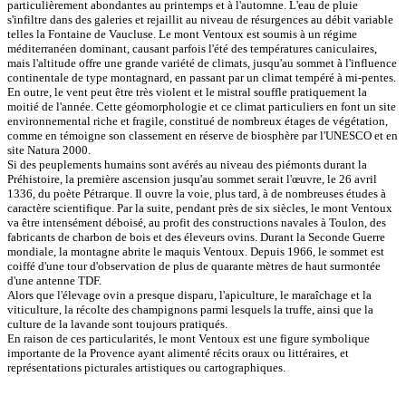
particulièrement abondantes au printemps et à l'automne. L'eau de pluie
s'infiltre dans des galeries et rejaillit au niveau de résurgences au débit variable
telles la Fontaine de Vaucluse. Le mont Ventoux est soumis à un régime
méditerranéen dominant, causant parfois l'été des températures caniculaires,
mais l'altitude offre une grande variété de climats, jusqu'au sommet à l'influence
continentale de type montagnard, en passant par un climat tempéré à mi-pentes.
En outre, le vent peut être très violent et le mistral souffle pratiquement la
moitié de l'année. Cette géomorphologie et ce climat particuliers en font un site
environnemental riche et fragile, constitué de nombreux étages de végétation,
comme en témoigne son classement en réserve de biosphère par l'UNESCO et en
site Natura 2000.
Si des peuplements humains sont avérés au niveau des piémonts durant la
Préhistoire, la première ascension jusqu'au sommet serait l'œuvre, le 26 avril
1336, du poète Pétrarque. Il ouvre la voie, plus tard, à de nombreuses études à
caractère scientifique. Par la suite, pendant près de six siècles, le mont Ventoux
va être intensément déboisé, au profit des constructions navales à Toulon, des
fabricants de charbon de bois et des éleveurs ovins. Durant la Seconde Guerre
mondiale, la montagne abrite le maquis Ventoux. Depuis 1966, le sommet est
coiffé d'une tour d'observation de plus de quarante mètres de haut surmontée
d'une antenne TDF.
Alors que l'élevage ovin a presque disparu, l'apiculture, le maraîchage et la
viticulture, la récolte des champignons parmi lesquels la truffe, ainsi que la
culture de la lavande sont toujours pratiqués.
En raison de ces particularités, le mont Ventoux est une figure symbolique
importante de la Provence ayant alimenté récits oraux ou littéraires, et
représentations picturales artistiques ou cartographiques.