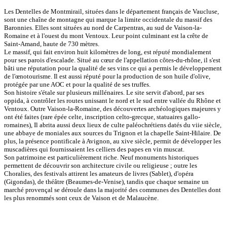
Les Dentelles de Montmirail, situées dans le département français de Vaucluse,
sont une chaîne de montagne qui marque la limite occidentale du massif des
Baronnies. Elles sont situées au nord de Carpentras, au sud de Vaison-la-
Romaine et à l'ouest du mont Ventoux. Leur point culminant est la crête de
Saint-Amand, haute de 730 mètres.
Le massif, qui fait environ huit kilomètres de long, est réputé mondialement
pour ses parois d'escalade. Situé au cœur de l'appellation côtes-du-rhône, il s'est
bâti une réputation pour la qualité de ses vins ce qui a permis le développement
de l'œnotourisme. Il est aussi réputé pour la production de son huile d'olive,
protégée par une AOC et pour la qualité de ses truffes.
Son histoire s'étale sur plusieurs millénaires. Le site servit d'abord, par ses
oppida, à contrôler les routes unissant le nord et le sud entre vallée du Rhône et
Ventoux. Outre Vaison-la-Romaine, des découvertes archéologiques majeures y
ont été faites (rare épée celte, inscription celto-grecque, statuaires gallo-
romaines), Il abrita aussi deux lieux de culte paléochrétiens datés du viie siècle,
une abbaye de moniales aux sources du Trignon et la chapelle Saint-Hilaire. De
plus, la présence pontificale à Avignon, au xive siècle, permit de développer les
muscadières qui fournissaient les celliers des papes en vin muscat.
Son patrimoine est particulièrement riche. Neuf monuments historiques
permettent de découvrir son architecture civile ou religieuse ; outre les
Choralies, des festivals attirent les amateurs de livres (Sablet), d'opéra
(Gigondas), de théâtre (Beaumes-de-Venise), tandis que chaque semaine un
marché provençal se déroule dans la majorité des communes des Dentelles dont
les plus renommés sont ceux de Vaison et de Malaucène.