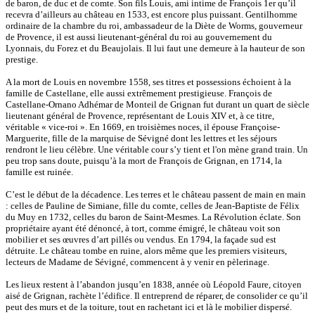
de baron, de duc et de comte. Son fils Louis, ami intime de François 1er qu’il
recevra d’ailleurs au château en 1533, est encore plus puissant. Gentilhomme
ordinaire de la chambre du roi, ambassadeur de la Diète de Worms, gouverneur
de Provence, il est aussi lieutenant-général du roi au gouvernement du
Lyonnais, du Forez et du Beaujolais. Il lui faut une demeure à la hauteur de son
prestige.
A la mort de Louis en novembre 1558, ses titres et possessions échoient à la
famille de Castellane, elle aussi extrêmement prestigieuse. François de
Castellane-Ornano Adhémar de Monteil de Grignan fut durant un quart de siècle
lieutenant général de Provence, représentant de Louis XIV et, à ce titre,
véritable « vice-roi ». En 1669, en troisièmes noces, il épouse Françoise-
Marguerite, fille de la marquise de Sévigné dont les lettres et les séjours
rendront le lieu célèbre. Une véritable cour s’y tient et l'on mène grand train. Un
peu trop sans doute, puisqu’à la mort de François de Grignan, en 1714, la
famille est ruinée.
C’est le début de la décadence. Les terres et le château passent de main en main
: celles de Pauline de Simiane, fille du comte, celles de Jean-Baptiste de Félix
du Muy en 1732, celles du baron de Saint-Mesmes. La Révolution éclate. Son
propriétaire ayant été dénoncé, à tort, comme émigré, le château voit son
mobilier et ses œuvres d’art pillés ou vendus. En 1794, la façade sud est
détruite. Le château tombe en ruine, alors même que les premiers visiteurs,
lecteurs de Madame de Sévigné, commencent à y venir en pèlerinage.
Les lieux restent à l’abandon jusqu’en 1838, année où Léopold Faure, citoyen
aisé de Grignan, rachète l’édifice. Il entreprend de réparer, de consolider ce qu’il
peut des murs et de la toiture, tout en rachetant ici et là le mobilier dispersé.