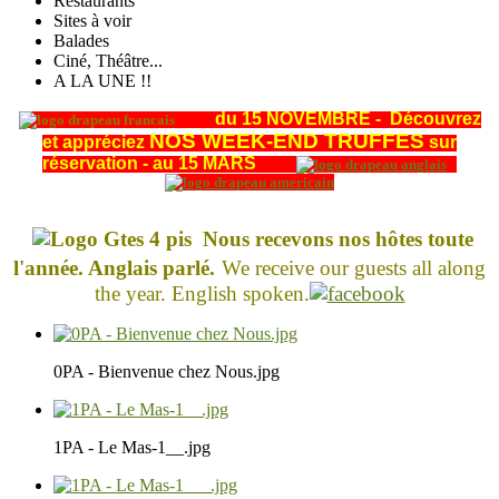
Restaurants
Sites à voir
Balades
Ciné, Théâtre...
A LA UNE !!
du 15 NOVEMBRE - Découvrez
NOS WEEK-END TRUFFES
et appréciez
sur
réservation - au 15
MARS
Nous recevons nos hôtes toute
l'année. Anglais parlé.
We receive our guests all along
the year. English spoken.
0PA - Bienvenue chez Nous.jpg
1PA - Le Mas-1__.jpg