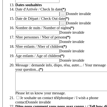
Dates souhaitées
Date d'Arrivée / Check In date
(*)
Donnée invalide
Date de Départ / Check Out date
(*)
Donnée invalide
Nombre de nuits / Number of nights
(*)
Donnée invalide
Nbre personnes / Nber of persons
(*)
Donnée invalide
Nbre enfants / Nber of children
(*)
Donnée invalide
Age enfants / Age of children
(*)
Donnée invalide
Message : demande info, dispo, résa, autre... / Your message 
your question...
(*)
Please let us know your message.
Je souhaite un contact téléphonique / I wish a phone
contact
Donnée invalide
Dites-nous comment vous nous avez connu : / Tell how d