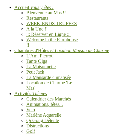
Accueil
Vous y êtes !
Bienvenue au Mas !!
Restaurants
WEEK-ENDS TRUFFES
A la Une !!
::: Réserver en Ligne :::
Welcome in the Farmhouse
!!
Chambres d'Hôtes
et Location Maison de Charme
L'Ami Pierrot
Tante Olga
La Maisonnette
Petit Jack
La Mansarde climatisée
Location de Charme 'Le
Mas'
Activités
Thèmes
Calendrier des Marchés
Animations, fêtes...
Velo
Marlène Aquarelle
Qi Gong Détente
Distractions
Golf